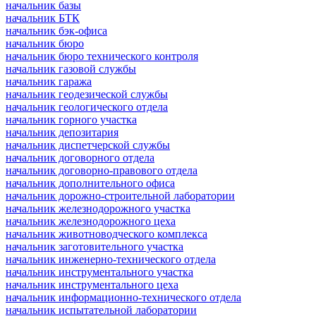
начальник базы
начальник БТК
начальник бэк-офиса
начальник бюро
начальник бюро технического контроля
начальник газовой службы
начальник гаража
начальник геодезической службы
начальник геологического отдела
начальник горного участка
начальник депозитария
начальник диспетчерской службы
начальник договорного отдела
начальник договорно-правового отдела
начальник дополнительного офиса
начальник дорожно-строительной лаборатории
начальник железнодорожного участка
начальник железнодорожного цеха
начальник животноводческого комплекса
начальник заготовительного участка
начальник инженерно-технического отдела
начальник инструментального участка
начальник инструментального цеха
начальник информационно-технического отдела
начальник испытательной лаборатории