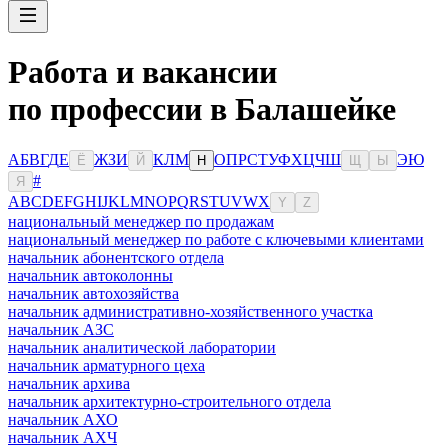
Работа и вакансии
по профессии в Балашейке
А
Б
В
Г
Д
Е
Ж
З
И
К
Л
М
О
П
Р
С
Т
У
Ф
Х
Ц
Ч
Ш
Э
Ю
Ё
Й
Н
Щ
Ы
#
Я
A
B
C
D
E
F
G
H
I
J
K
L
M
N
O
P
Q
R
S
T
U
V
W
X
Y
Z
национальный менеджер по продажам
национальный менеджер по работе с ключевыми клиентами
начальник абонентского отдела
начальник автоколонны
начальник автохозяйства
начальник административно-хозяйственного участка
начальник АЗС
начальник аналитической лаборатории
начальник арматурного цеха
начальник архива
начальник архитектурно-строительного отдела
начальник АХО
начальник АХЧ