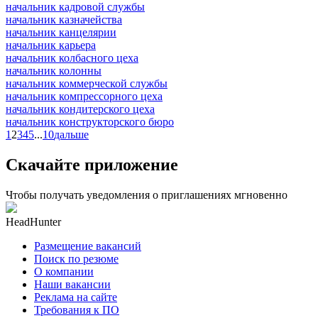
начальник кадровой службы
начальник казначейства
начальник канцелярии
начальник карьера
начальник колбасного цеха
начальник колонны
начальник коммерческой службы
начальник компрессорного цеха
начальник кондитерского цеха
начальник конструкторского бюро
1
2
3
4
5
...
10
дальше
Скачайте приложение
Чтобы получать уведомления о приглашениях мгновенно
HeadHunter
Размещение вакансий
Поиск по резюме
О компании
Наши вакансии
Реклама на сайте
Требования к ПО