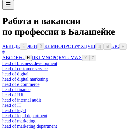
Работа и вакансии
по профессии в Балашейке
А
Б
В
Г
Д
Е
Ж
З
И
К
Л
М
Н
О
П
Р
С
Т
У
Ф
Х
Ц
Ч
Ш
Э
Ю
Ё
Й
Щ
Ы
Я
#
A
B
C
D
E
F
G
I
J
K
L
M
N
O
P
Q
R
S
T
U
V
W
X
H
Y
Z
head of business development
head of customer service
head of digital
head of digital marketing
head of e-commerce
head of finance
head of HR
head of internal audit
head of IT
head of legal
head of legal department
head of marketing
head of marketing department