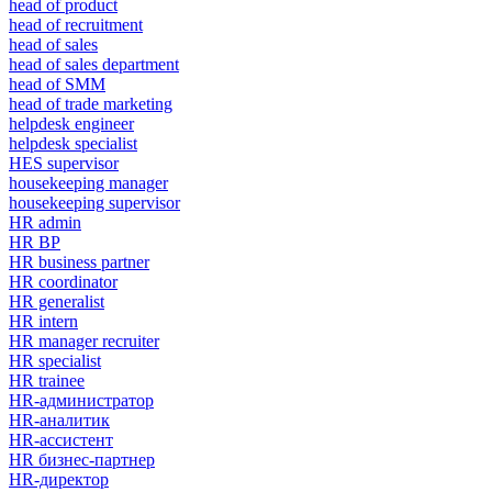
head of product
head of recruitment
head of sales
head of sales department
head of SMM
head of trade marketing
helpdesk engineer
helpdesk specialist
HES supervisor
housekeeping manager
housekeeping supervisor
HR admin
HR BP
HR business partner
HR coordinator
HR generalist
HR intern
HR manager recruiter
HR specialist
HR trainee
HR-администратор
HR-аналитик
HR-ассистент
HR бизнес-партнер
HR-директор