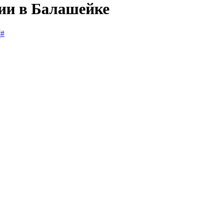
сии в Балашейке
#