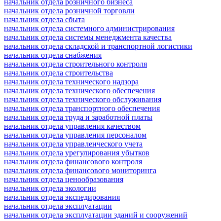
начальник отдела розничного бизнеса
начальник отдела розничной торговли
начальник отдела сбыта
начальник отдела системного администрирования
начальник отдела системы менеджмента качества
начальник отдела складской и транспортной логистики
начальник отдела снабжения
начальник отдела строительного контроля
начальник отдела строительства
начальник отдела технического надзора
начальник отдела технического обеспечения
начальник отдела технического обслуживания
начальник отдела транспортного обеспечения
начальник отдела труда и заработной платы
начальник отдела управления качеством
начальник отдела управления персоналом
начальник отдела управленческого учета
начальник отдела урегулирования убытков
начальник отдела финансового контроля
начальник отдела финансового мониторинга
начальник отдела ценообразования
начальник отдела экологии
начальник отдела экспедирования
начальник отдела эксплуатации
начальник отдела эксплуатации зданий и сооружений