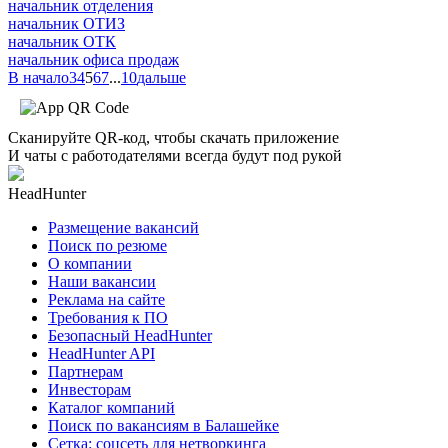
начальник отделения
начальник ОТИЗ
начальник ОТК
начальник офиса продаж
В начало
3
4
5
6
7
...
10
дальше
Сканируйте QR-код, чтобы скачать приложение
И чаты с работодателями всегда будут под рукой
HeadHunter
Размещение вакансий
Поиск по резюме
О компании
Наши вакансии
Реклама на сайте
Требования к ПО
Безопасный HeadHunter
HeadHunter API
Партнерам
Инвесторам
Каталог компаний
Поиск по вакансиям в Балашейке
Сетка: соцсеть для нетворкинга