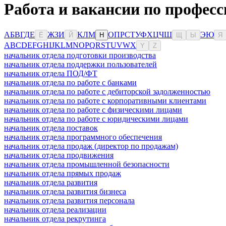
Работа и вакансии по профес
А
Б
В
Г
Д
Е
Ж
З
И
К
Л
М
О
П
Р
С
Т
У
Ф
Х
Ц
Ч
Ш
Э
Ю
Ё
Й
Н
Щ
Ы
Я
A
B
C
D
E
F
G
H
I
J
K
L
M
N
O
P
Q
R
S
T
U
V
W
X
Y
Z
начальник отдела подготовки производства
начальник отдела поддержки пользователей
начальник отдела ПОД/ФТ
начальник отдела по работе с банками
начальник отдела по работе с дебиторской задолженностью
начальник отдела по работе с корпоративными клиентами
начальник отдела по работе с физическими лицами
начальник отдела по работе с юридическими лицами
начальник отдела поставок
начальник отдела программного обеспечения
начальник отдела продаж (директор по продажам)
начальник отдела продвижения
начальник отдела промышленной безопасности
начальник отдела прямых продаж
начальник отдела развития
начальник отдела развития бизнеса
начальник отдела развития персонала
начальник отдела реализации
начальник отдела рекрутинга