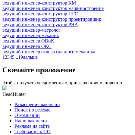
ведущий инженер-конструктор КМ
ведущий инженер-конструктор машиностроение
ведущий инженер-конструктор ПГС
ведущий инженер-конструктор проектировщик
ведущий инженер-конструктор РЭА
ведущий инженер-метролог
ведущий инженер-механик
ведущий инженер ОВиК
ведущий инженер ОКС
ведущий инженер отдела главного механика
1
2
3
4
5
...
19
дальше
Скачайте приложение
Чтобы получать уведомления о приглашениях мгновенно
HeadHunter
Размещение вакансий
Поиск по резюме
О компании
Наши вакансии
Реклама на сайте
Требования к ПО