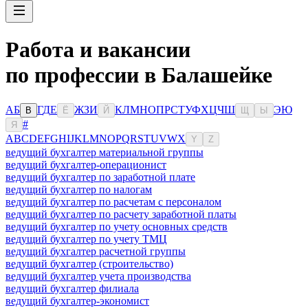
Работа и вакансии
по профессии в Балашейке
А
Б
Г
Д
Е
Ж
З
И
К
Л
М
Н
О
П
Р
С
Т
У
Ф
Х
Ц
Ч
Ш
Э
Ю
В
Ё
Й
Щ
Ы
#
Я
A
B
C
D
E
F
G
H
I
J
K
L
M
N
O
P
Q
R
S
T
U
V
W
X
Y
Z
ведущий бухгалтер материальной группы
ведущий бухгалтер-операционист
ведущий бухгалтер по заработной плате
ведущий бухгалтер по налогам
ведущий бухгалтер по расчетам с персоналом
ведущий бухгалтер по расчету заработной платы
ведущий бухгалтер по учету основных средств
ведущий бухгалтер по учету ТМЦ
ведущий бухгалтер расчетной группы
ведущий бухгалтер (строительство)
ведущий бухгалтер учета производства
ведущий бухгалтер филиала
ведущий бухгалтер-экономист