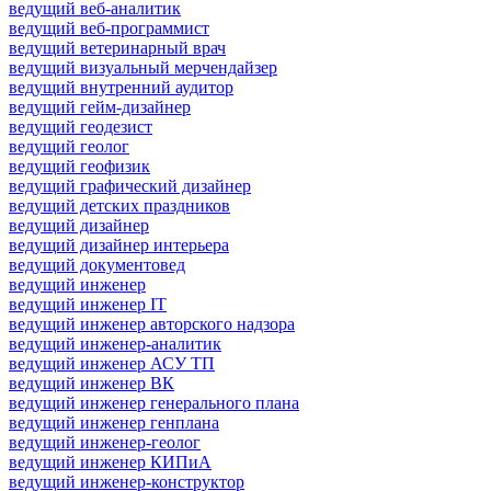
ведущий веб-аналитик
ведущий веб-программист
ведущий ветеринарный врач
ведущий визуальный мерчендайзер
ведущий внутренний аудитор
ведущий гейм-дизайнер
ведущий геодезист
ведущий геолог
ведущий геофизик
ведущий графический дизайнер
ведущий детских праздников
ведущий дизайнер
ведущий дизайнер интерьера
ведущий документовед
ведущий инженер
ведущий инженер IT
ведущий инженер авторского надзора
ведущий инженер-аналитик
ведущий инженер АСУ ТП
ведущий инженер ВК
ведущий инженер генерального плана
ведущий инженер генплана
ведущий инженер-геолог
ведущий инженер КИПиА
ведущий инженер-конструктор