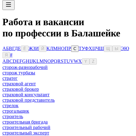
Работа и вакансии
по профессии в Балашейке
А
Б
В
Г
Д
Е
Ж
З
И
К
Л
М
Н
О
П
Р
Т
У
Ф
Х
Ц
Ч
Ш
Э
Ю
Ё
Й
С
Щ
Ы
#
Я
A
B
C
D
E
F
G
H
I
J
K
L
M
N
O
P
Q
R
S
T
U
V
W
X
Y
Z
сторож-разнорабочий
сторож турбазы
стратег
страховой агент
страховой брокер
страховой консультант
страховой представитель
стрелок
строгальщик
строитель
строительная бригада
строительный рабочий
строительный эксперт