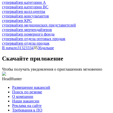
супервайзер категории A
супервайзер категории BC
супервайзер колл-центра
супервайзер консультантов
супервайзер КРС
супервайзер медицинских представителей
супервайзер мерчендайзеров
супервайзер номерного фонда
супервайзер отдела оптовых продаж
супервайзер отдела продаж
В начало
31
32
33
34
35
36
дальше
Скачайте приложение
Чтобы получать уведомления о приглашениях мгновенно
HeadHunter
Размещение вакансий
Поиск по резюме
О компании
Наши вакансии
Реклама на сайте
Требования к ПО