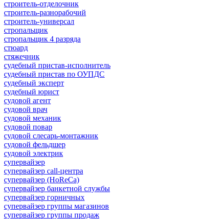
строитель-отделочник
строитель-разнорабочий
строитель-универсал
стропальщик
стропальщик 4 разряда
стюард
стяжечник
судебный пристав-исполнитель
судебный пристав по ОУПДС
судебный эксперт
судебный юрист
судовой агент
судовой врач
судовой механик
судовой повар
судовой слесарь-монтажник
судовой фельдшер
судовой электрик
супервайзер
супервайзер call-центра
супервайзер (HoReCa)
супервайзер банкетной службы
супервайзер горничных
супервайзер группы магазинов
супервайзер группы продаж