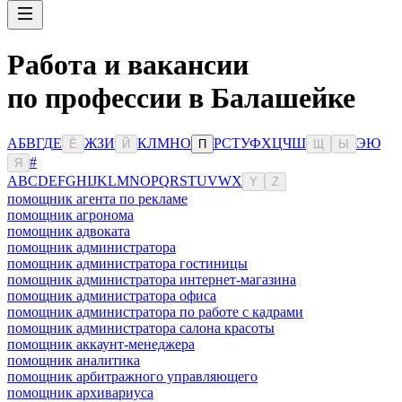
Работа и вакансии
по профессии в Балашейке
А
Б
В
Г
Д
Е
Ж
З
И
К
Л
М
Н
О
Р
С
Т
У
Ф
Х
Ц
Ч
Ш
Э
Ю
Ё
Й
П
Щ
Ы
#
Я
A
B
C
D
E
F
G
H
I
J
K
L
M
N
O
P
Q
R
S
T
U
V
W
X
Y
Z
помощник агента по рекламе
помощник агронома
помощник адвоката
помощник администратора
помощник администратора гостиницы
помощник администратора интернет-магазина
помощник администратора офиса
помощник администратора по работе с кадрами
помощник администратора салона красоты
помощник аккаунт-менеджера
помощник аналитика
помощник арбитражного управляющего
помощник архивариуса