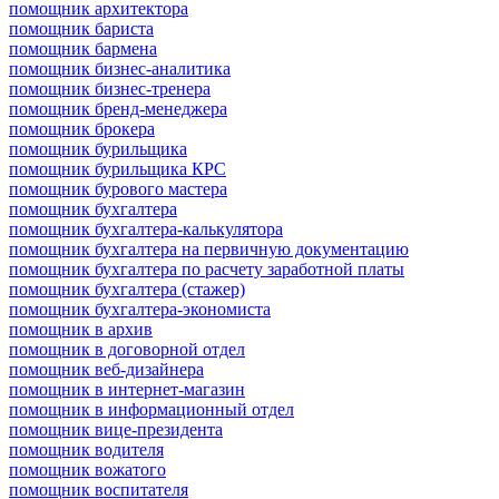
помощник архитектора
помощник бариста
помощник бармена
помощник бизнес-аналитика
помощник бизнес-тренера
помощник бренд-менеджера
помощник брокера
помощник бурильщика
помощник бурильщика КРС
помощник бурового мастера
помощник бухгалтера
помощник бухгалтера-калькулятора
помощник бухгалтера на первичную документацию
помощник бухгалтера по расчету заработной платы
помощник бухгалтера (стажер)
помощник бухгалтера-экономиста
помощник в архив
помощник в договорной отдел
помощник веб-дизайнера
помощник в интернет-магазин
помощник в информационный отдел
помощник вице-президента
помощник водителя
помощник вожатого
помощник воспитателя