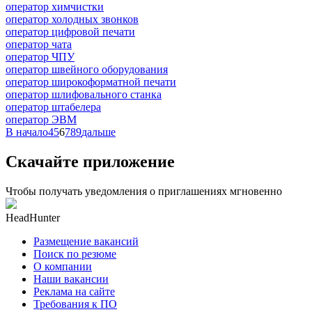
оператор химчистки
оператор холодных звонков
оператор цифровой печати
оператор чата
оператор ЧПУ
оператор швейного оборудования
оператор широкоформатной печати
оператор шлифовального станка
оператор штабелера
оператор ЭВМ
В начало
4
5
6
7
8
9
дальше
Скачайте приложение
Чтобы получать уведомления о приглашениях мгновенно
HeadHunter
Размещение вакансий
Поиск по резюме
О компании
Наши вакансии
Реклама на сайте
Требования к ПО