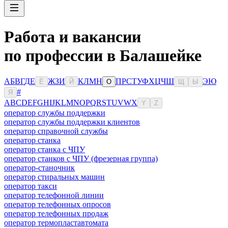
Работа и вакансии
по профессии в Балашейке
А
Б
В
Г
Д
Е
Ж
З
И
К
Л
М
Н
П
Р
С
Т
У
Ф
Х
Ц
Ч
Ш
Э
Ю
Ё
Й
О
Щ
Ы
#
Я
A
B
C
D
E
F
G
H
I
J
K
L
M
N
O
P
Q
R
S
T
U
V
W
X
Y
Z
оператор службы поддержки
оператор службы поддержки клиентов
оператор справочной службы
оператор станка
оператор станка с ЧПУ
оператор станков с ЧПУ (фрезерная группа)
оператор-станочник
оператор стиральных машин
оператор такси
оператор телефонной линии
оператор телефонных опросов
оператор телефонных продаж
оператор термопластавтомата