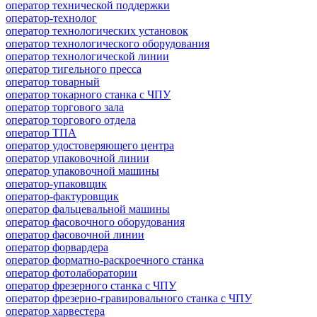
оператор технической поддержки
оператор-технолог
оператор технологических установок
оператор технологического оборудования
оператор технологической линии
оператор тигельного пресса
оператор товарный
оператор токарного станка с ЧПУ
оператор торгового зала
оператор торгового отдела
оператор ТПА
оператор удостоверяющего центра
оператор упаковочной линии
оператор упаковочной машины
оператор-упаковщик
оператор-фактуровщик
оператор фальцевальной машины
оператор фасовочного оборудования
оператор фасовочной линии
оператор форвардера
оператор форматно-раскроечного станка
оператор фотолаборатории
оператор фрезерного станка с ЧПУ
оператор фрезерно-гравировального станка с ЧПУ
оператор харвестера