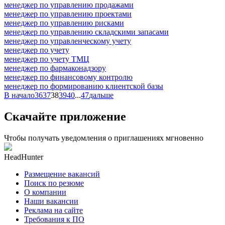
менеджер по управлению продажами
менеджер по управлению проектами
менеджер по управлению рисками
менеджер по управлению складскими запасами
менеджер по управленческому учету
менеджер по учету
менеджер по учету ТМЦ
менеджер по фармаконадзору
менеджер по финансовому контролю
менеджер по формированию клиентской базы
В начало
36
37
38
39
40
...
47
дальше
Скачайте приложение
Чтобы получать уведомления о приглашениях мгновенно
HeadHunter
Размещение вакансий
Поиск по резюме
О компании
Наши вакансии
Реклама на сайте
Требования к ПО