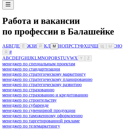
Работа и вакансии
по профессии в Балашейке
А
Б
В
Г
Д
Е
Ж
З
И
К
Л
Н
О
П
Р
С
Т
У
Ф
Х
Ц
Ч
Ш
Э
Ю
Ё
Й
М
Щ
Ы
#
Я
A
B
C
D
E
F
G
H
I
J
K
L
M
N
O
P
Q
R
S
T
U
V
W
X
Y
Z
менеджер по специальным проектам
менеджер по стандартизации
менеджер по стратегическому маркетингу
менеджер по стратегическому планированию
менеджер по стратегическому развитию
менеджер по страхованию
менеджер по страхованию и кредитованию
менеджер по строительству
менеджер по субаренде
менеджер по сувенирной продукции
менеджер по таможенному оформлению
менеджер по таргетированной рекламе
менеджер по телемаркетингу