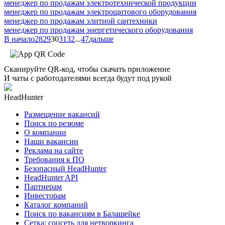
менеджер по продажам электротехнической продукции
менеджер по продажам электрощитового оборудования
менеджер по продажам элитной сантехники
менеджер по продажам энергетического оборудования
В начало
28
29
30
31
32
...
47
дальше
Сканируйте QR-код, чтобы скачать приложение
И чаты с работодателями всегда будут под рукой
HeadHunter
Размещение вакансий
Поиск по резюме
О компании
Наши вакансии
Реклама на сайте
Требования к ПО
Безопасный HeadHunter
HeadHunter API
Партнерам
Инвесторам
Каталог компаний
Поиск по вакансиям в Балашейке
Сетка: соцсеть для нетворкинга