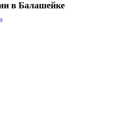
сии в Балашейке
#