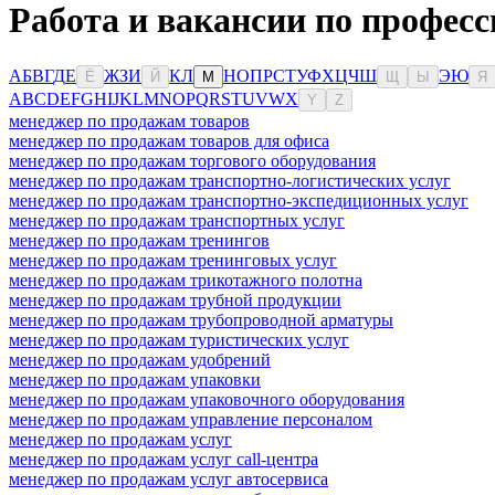
Работа и вакансии по профес
А
Б
В
Г
Д
Е
Ж
З
И
К
Л
Н
О
П
Р
С
Т
У
Ф
Х
Ц
Ч
Ш
Э
Ю
Ё
Й
М
Щ
Ы
Я
A
B
C
D
E
F
G
H
I
J
K
L
M
N
O
P
Q
R
S
T
U
V
W
X
Y
Z
менеджер по продажам товаров
менеджер по продажам товаров для офиса
менеджер по продажам торгового оборудования
менеджер по продажам транспортно-логистических услуг
менеджер по продажам транспортно-экспедиционных услуг
менеджер по продажам транспортных услуг
менеджер по продажам тренингов
менеджер по продажам тренинговых услуг
менеджер по продажам трикотажного полотна
менеджер по продажам трубной продукции
менеджер по продажам трубопроводной арматуры
менеджер по продажам туристических услуг
менеджер по продажам удобрений
менеджер по продажам упаковки
менеджер по продажам упаковочного оборудования
менеджер по продажам управление персоналом
менеджер по продажам услуг
менеджер по продажам услуг call-центра
менеджер по продажам услуг автосервиса