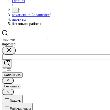
Главная
/
/
...
вакансии в Балашейке
/
партнер
/
без опыта работы
партнер
Балашейка
Нет опыта
График
Рабочие часы