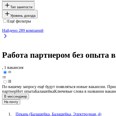
Тип занятости
Уровень дохода
Ещё фильтры
Найдено
289
компаний
Работа партнером без опыта 
, 1 вакансия
По вашему запросу ещё будут появляться новые вакансии. При
партнер
Нет опыта
Балашейка
Ключевые слова в названии вакан
В мессенджер
На почту
Пекарь (Балашейка, Балашейка, Электродная, 4)