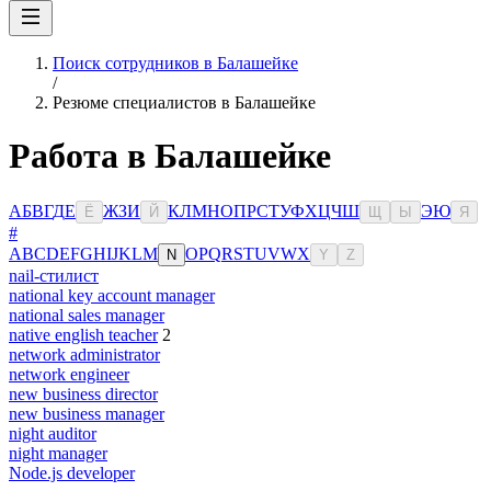
Поиск сотрудников в Балашейке
/
Резюме специалистов в Балашейке
Работа в Балашейке
А
Б
В
Г
Д
Е
Ж
З
И
К
Л
М
Н
О
П
Р
С
Т
У
Ф
Х
Ц
Ч
Ш
Э
Ю
Ё
Й
Щ
Ы
Я
#
A
B
C
D
E
F
G
H
I
J
K
L
M
O
P
Q
R
S
T
U
V
W
X
N
Y
Z
nail-стилист
national key account manager
national sales manager
native english teacher
2
network administrator
network engineer
new business director
new business manager
night auditor
night manager
Node.js developer