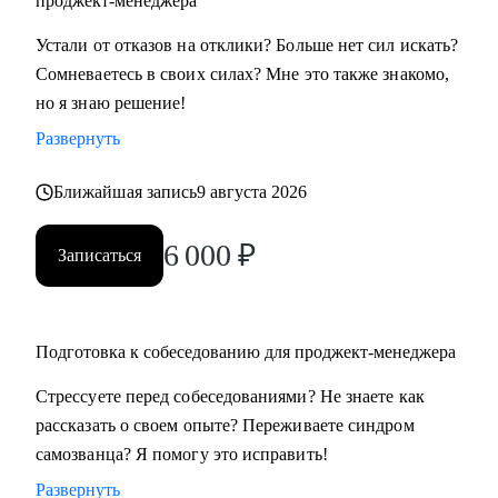
проджект-менеджера
• Всем, кто хочет освоить профессию проджект-менеджера
Устали от отказов на отклики? Больше нет сил искать?
с нуля
Сомневаетесь в своих силах? Мне это также знакомо,
• Проджект-менеджерам бизнеc-проектов в сферах:
но я знаю решение!
розничной торговли, электронной коммерции, финтеха и
Развернуть
информационной безопасности
• Руководителям, задумавшимся о внедрении проектного
Ближайшая запись
9 августа 2026
офиса
• Всем, кто хочет сменить карьеру и не знает с чего начать
6 000
₽
Записаться
• Тем, кто не ищет "успешный успех", а готов планомерно
и упорно работать над собой
Подготовка к собеседованию для проджект-менеджера
Стрессуете перед собеседованиями? Не знаете как
рассказать о своем опыте? Переживаете синдром
самозванца? Я помогу это исправить!
Развернуть