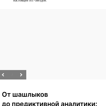
настоящей ИТ-звездой.
/
От шашлыков
до предиктивной аналитики: