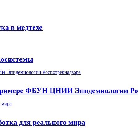
ка в медтехе
косистемы
а примере ФБУН ЦНИИ Эпидемиологии Ро
ботка для реального мира