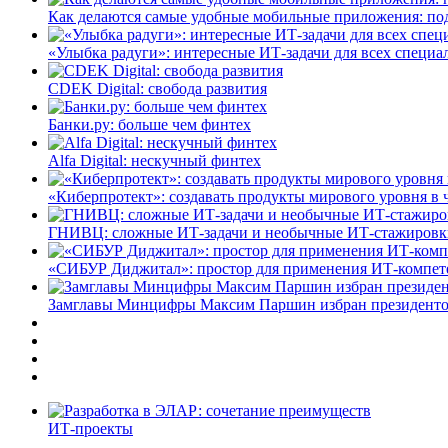
Как делаются самые удобные мобильные приложения: по
«Улыбка радуги»: интересные ИТ-задачи для всех специа
CDEK Digital: свобода развития
Банки.ру: больше чем финтех
Alfa Digital: нескучный финтех
«Киберпротект»: создавать продукты мирового уровня в
ГНИВЦ: сложные ИТ‑задачи и необычные ИТ‑стажировк
«СИБУР Диджитал»: простор для применения ИТ-компе
Замглавы Минцифры Максим Паршин избран президенто
ИТ-проекты