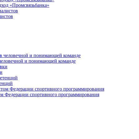
дход «Промсвязьбанка»
листов
 человечной и понимающей команде
и
тенций
м Федерации спортивного программирования