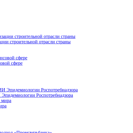
ации строительной отрасли страны
совой сфере
 Эпидемиологии Роспотребнадзора
ира