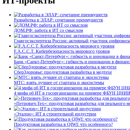
ИТ-проекты
Разработка в ЭЛАР: сочетание преимуществ
ДОМ.РФ: работа в ИТ со смыслом
Главгосэкспертиза России: активный участник цифровиз
F.A.C.C.T. Кибербезопасность мирового уровня
Банк «Санкт-Петербург»: гибкость и инновации в финан
СберЗдоровье: продуктовая разработка в медтехе
МТС: взять лучшее от стартапа и экосистемы
4 мифа об ИТ в госорганизации на примере ФБУН ЦНИИ
«Петрович-Тех»: продуктовая разработка для реального м
«Эталон»: ИТ в строительной индустрии
Продуктовая разработка в QIWI: что особенного?