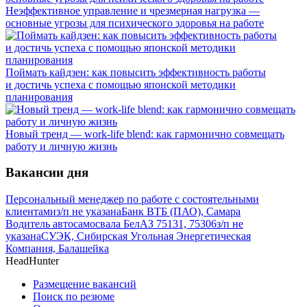
Неэффективное управление и чрезмерная нагрузка —
основные угрозы для психического здоровья на работе
Поймать кайдзен: как повысить эффективность работы
и достичь успеха с помощью японской методики
планирования
Новый тренд — work-life blend: как гармонично совмещать
работу и личную жизнь
Вакансии дня
Персональный менеджер по работе с состоятельными
клиентами
з/п не указана
Банк ВТБ (ПАО), Самара
Водитель автосамосвала БелАЗ 75131, 75306
з/п не
указана
СУЭК, Сибирская Угольная Энергетическая
Компания, Балашейка
HeadHunter
Размещение вакансий
Поиск по резюме