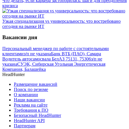
Что делать, если карьера застопорилась: шаги для преодоления
кризиса
Узкая специализация vs универсальность: что востребовано
сегодня на рынке ИТ
Вакансии дня
Персональный менеджер по работе с состоятельными
клиентами
з/п не указана
Банк ВТБ (ПАО), Самара
Водитель автосамосвала БелАЗ 75131, 75306
з/п не
указана
СУЭК, Сибирская Угольная Энергетическая
Компания, Балашейка
HeadHunter
Размещение вакансий
Поиск по резюме
О компании
Наши вакансии
Реклама на сайте
Требования к ПО
Безопасный HeadHunter
HeadHunter API
Партнерам