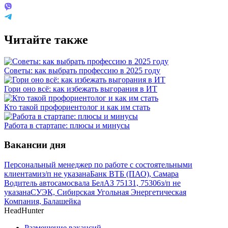
Читайте также
Советы: как выбрать профессию в 2025 году
Гори оно всё: как избежать выгорания в ИТ
Кто такой профориентолог и как им стать
Работа в стартапе: плюсы и минусы
Вакансии дня
Персональный менеджер по работе с состоятельными
клиентами
з/п не указана
Банк ВТБ (ПАО), Самара
Водитель автосамосвала БелАЗ 75131, 75306
з/п не
указана
СУЭК, Сибирская Угольная Энергетическая
Компания, Балашейка
HeadHunter
Размещение вакансий