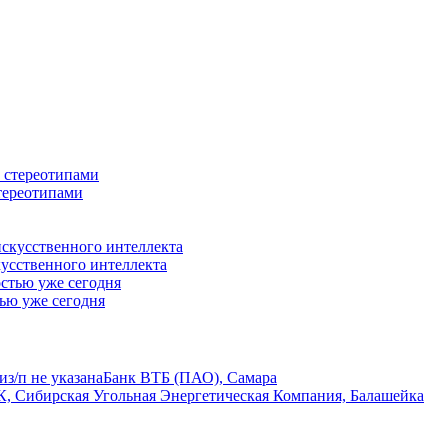
стереотипами
кусственного интеллекта
тью уже сегодня
ми
з/п не указана
Банк ВТБ (ПАО), Самара
, Сибирская Угольная Энергетическая Компания, Балашейка