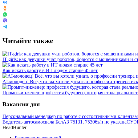
Читайте также
IT-girls: как девушки учат роботов, борются с мошенниками и 
Как искать работу в ИТ людям старше 45 лет
AI-молодец! Всё, что вы хотели узнать о профессии тренера ис
Промпт-инженер: профессия будущего, которая стала реальнос
Вакансии дня
Персональный менеджер по работе с состоятельными клиента
Водитель автосамосвала БелАЗ 75131, 75306
з/п не указана
СУЭК
HeadHunter
Размещение вакансий