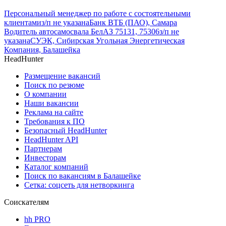
Персональный менеджер по работе с состоятельными
клиентами
з/п не указана
Банк ВТБ (ПАО), Самара
Водитель автосамосвала БелАЗ 75131, 75306
з/п не
указана
СУЭК, Сибирская Угольная Энергетическая
Компания, Балашейка
HeadHunter
Размещение вакансий
Поиск по резюме
О компании
Наши вакансии
Реклама на сайте
Требования к ПО
Безопасный HeadHunter
HeadHunter API
Партнерам
Инвесторам
Каталог компаний
Поиск по вакансиям в Балашейке
Сетка: соцсеть для нетворкинга
Соискателям
hh PRO