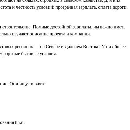
тают на складах, стройках, в сельском хозяйстве. Для них
ота и честность условий: прозрачная зарплата, оплата дороги,
и строительстве. Помимо достойной зарплаты, им важно иметь
тельно изучают описание проекта и компании.
товых регионах — на Севере и Дальнем Востоке. У них более
комфортные бытовые условия.
ние. Они ищут в вахте: