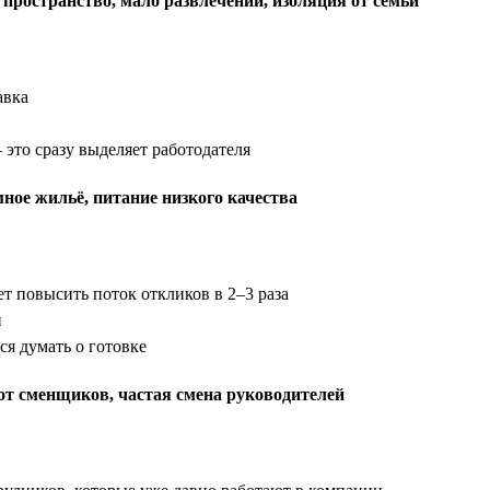
 пространство, мало развлечений, изоляция от семьи
авка
 это сразу выделяет работодателя
ное жильё, питание низкого качества
т повысить поток откликов в 2–3 раза
й
ся думать о готовке
 от сменщиков, частая смена руководителей