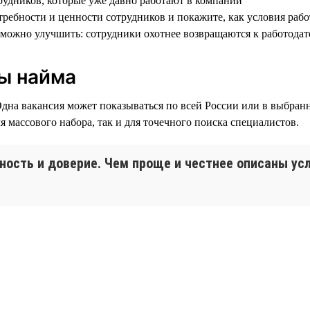
трудников, которые уже давно работают в компании
требности и ценности сотрудников и покажите, как условия раб
о можно улучшить: сотрудники охотнее возвращаются к работода
ы найма
Одна вакансия может показываться по всей России или в выбран
массового набора, так и для точечного поиска специалистов.
ность и доверие. Чем проще и честнее описаны ус