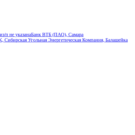
ми
з/п не указана
Банк ВТБ (ПАО), Самара
, Сибирская Угольная Энергетическая Компания, Балашейка