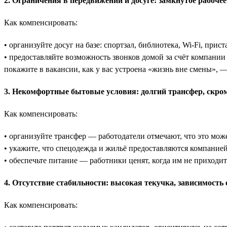
2. Ограничения в передвижении и досуге: замкнутое рабочее
Как компенсировать:
• организуйте досуг на базе: спортзал, библиотека, Wi-Fi, прист
• предоставляйте возможность звонков домой за счёт компании
покажите в вакансии, как у вас устроена «жизнь вне смены», —
3. Некомфортные бытовые условия: долгий трансфер, скром
Как компенсировать:
• организуйте трансфер — работодатели отмечают, что это може
• укажите, что спецодежда и жильё предоставляются компание
• обеспечьте питание — работники ценят, когда им не приходит
4. Отсутствие стабильности: высокая текучка, зависимость
Как компенсировать: