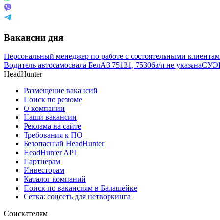
Вакансии дня
Персональный менеджер по работе с состоятельными клиента
Водитель автосамосвала БелАЗ 75131, 75306
з/п не указана
СУЭК
HeadHunter
Размещение вакансий
Поиск по резюме
О компании
Наши вакансии
Реклама на сайте
Требования к ПО
Безопасный HeadHunter
HeadHunter API
Партнерам
Инвесторам
Каталог компаний
Поиск по вакансиям в Балашейке
Сетка: соцсеть для нетворкинга
Соискателям