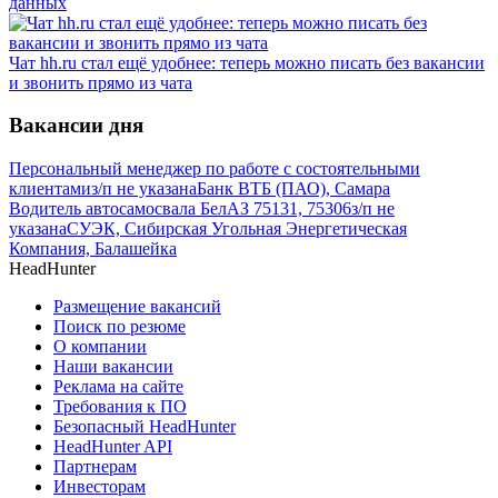
данных
Чат hh.ru стал ещё удобнее: теперь можно писать без вакансии
и звонить прямо из чата
Вакансии дня
Персональный менеджер по работе с состоятельными
клиентами
з/п не указана
Банк ВТБ (ПАО), Самара
Водитель автосамосвала БелАЗ 75131, 75306
з/п не
указана
СУЭК, Сибирская Угольная Энергетическая
Компания, Балашейка
HeadHunter
Размещение вакансий
Поиск по резюме
О компании
Наши вакансии
Реклама на сайте
Требования к ПО
Безопасный HeadHunter
HeadHunter API
Партнерам
Инвесторам