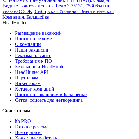
клиентами
з/п не указана
Банк ВТБ (ПАО), Самара
Водитель автосамосвала БелАЗ 75131, 75306
з/п не
указана
СУЭК, Сибирская Угольная Энергетическая
Компания, Балашейка
HeadHunter
Размещение вакансий
Поиск по резюме
О компании
Наши вакансии
Реклама на сайте
Требования к ПО
Безопасный HeadHunter
HeadHunter API
Партнерам
Инвесторам
Каталог компаний
Поиск по вакансиям в Балашейке
Сетка: соцсеть для нетворкинга
Соискателям
hh PRO
Готовое резюме
Все сервисы
Хочу у вас работать