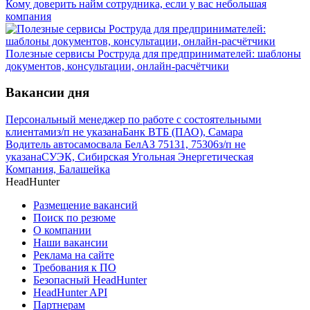
Кому доверить найм сотрудника, если у вас небольшая
компания
Полезные сервисы Роструда для предпринимателей: шаблоны
документов, консультации, онлайн-расчётчики
Вакансии дня
Персональный менеджер по работе с состоятельными
клиентами
з/п не указана
Банк ВТБ (ПАО), Самара
Водитель автосамосвала БелАЗ 75131, 75306
з/п не
указана
СУЭК, Сибирская Угольная Энергетическая
Компания, Балашейка
HeadHunter
Размещение вакансий
Поиск по резюме
О компании
Наши вакансии
Реклама на сайте
Требования к ПО
Безопасный HeadHunter
HeadHunter API
Партнерам