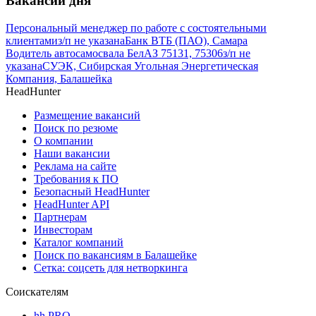
Вакансии дня
Персональный менеджер по работе с состоятельными
клиентами
з/п не указана
Банк ВТБ (ПАО), Самара
Водитель автосамосвала БелАЗ 75131, 75306
з/п не
указана
СУЭК, Сибирская Угольная Энергетическая
Компания, Балашейка
HeadHunter
Размещение вакансий
Поиск по резюме
О компании
Наши вакансии
Реклама на сайте
Требования к ПО
Безопасный HeadHunter
HeadHunter API
Партнерам
Инвесторам
Каталог компаний
Поиск по вакансиям в Балашейке
Сетка: соцсеть для нетворкинга
Соискателям
hh PRO