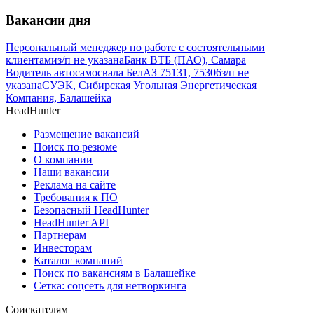
Вакансии дня
Персональный менеджер по работе с состоятельными
клиентами
з/п не указана
Банк ВТБ (ПАО), Самара
Водитель автосамосвала БелАЗ 75131, 75306
з/п не
указана
СУЭК, Сибирская Угольная Энергетическая
Компания, Балашейка
HeadHunter
Размещение вакансий
Поиск по резюме
О компании
Наши вакансии
Реклама на сайте
Требования к ПО
Безопасный HeadHunter
HeadHunter API
Партнерам
Инвесторам
Каталог компаний
Поиск по вакансиям в Балашейке
Сетка: соцсеть для нетворкинга
Соискателям