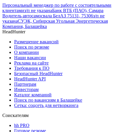
Персональный менеджер по работе с состоятельными
клиентами
з/п не указана
Банк ВТБ (ПАО), Самара
Водитель автосамосвала БелАЗ 75131, 75306
з/п не
указана
СУЭК, Сибирская Угольная Энергетическая
Компания, Балашейка
HeadHunter
Размещение вакансий
Поиск по резюме
О компании
Наши вакансии
Реклама на сайте
Требования к ПО
Безопасный HeadHunter
HeadHunter API
Партнерам
Инвесторам
Каталог компаний
Поиск по вакансиям в Балашейке
Сетка: соцсеть для нетворкинга
Соискателям
hh PRO
Готовое резюме