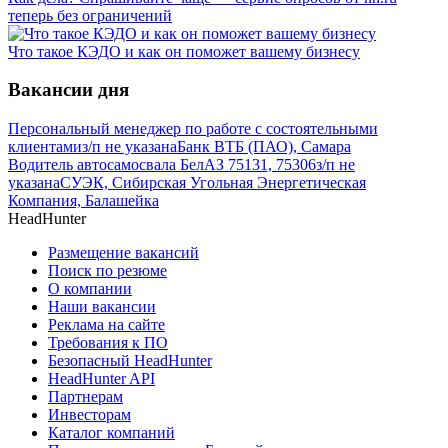
теперь без ограничений
Что такое КЭДО и как он поможет вашему бизнесу
Вакансии дня
Персональный менеджер по работе с состоятельными
клиентами
з/п не указана
Банк ВТБ (ПАО), Самара
Водитель автосамосвала БелАЗ 75131, 75306
з/п не
указана
СУЭК, Сибирская Угольная Энергетическая
Компания, Балашейка
HeadHunter
Размещение вакансий
Поиск по резюме
О компании
Наши вакансии
Реклама на сайте
Требования к ПО
Безопасный HeadHunter
HeadHunter API
Партнерам
Инвесторам
Каталог компаний