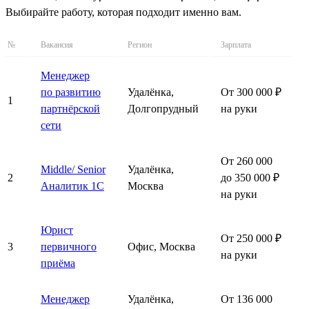
Выбирайте работу, которая подходит именно вам.
№
Вакансия
Регион
Зарплата
Менеджер
по развитию
Удалёнка,
От 300 000 ₽
1
партнёрской
Долгопрудный
на руки
сети
От 260 000
Middle/ Senior
Удалёнка,
2
до 350 000 ₽
Аналитик 1С
Москва
на руки
Юрист
От 250 000 ₽
3
первичного
Офис, Москва
на руки
приёма
Менеджер
Удалёнка,
От 136 000