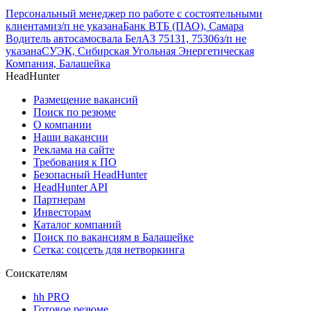
Персональный менеджер по работе с состоятельными
клиентами
з/п не указана
Банк ВТБ (ПАО), Самара
Водитель автосамосвала БелАЗ 75131, 75306
з/п не
указана
СУЭК, Сибирская Угольная Энергетическая
Компания, Балашейка
HeadHunter
Размещение вакансий
Поиск по резюме
О компании
Наши вакансии
Реклама на сайте
Требования к ПО
Безопасный HeadHunter
HeadHunter API
Партнерам
Инвесторам
Каталог компаний
Поиск по вакансиям в Балашейке
Сетка: соцсеть для нетворкинга
Соискателям
hh PRO
Готовое резюме