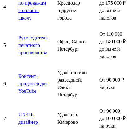
по продажам
Краснодар
до 175 000 ₽
4
в онлайн-
и другие
до вычета
школу
города
налогов
От 110 000
Руководитель
Офис, Санкт-
до 140 000 ₽
5
печатного
Петербург
до вычета
производства
налогов
Удалённо или
Контент-
разъездной,
От 90 000 ₽
6
продюсер для
Санкт-
на руки
YouTube
Петербург
От 90 000
UX/UI-
Удалёнка,
7
до 100 000 ₽
дизайнер
Кемерово
на руки