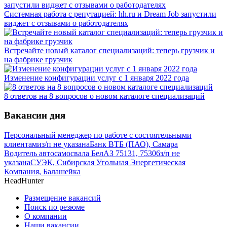
Системная работа с репутацией: hh.ru и Dream Job запустили
виджет с отзывами о работодателях
Встречайте новый каталог специализаций: теперь грузчик и
на фабрике грузчик
Изменение конфигурации услуг с 1 января 2022 года
8 ответов на 8 вопросов о новом каталоге специализаций
Вакансии дня
Персональный менеджер по работе с состоятельными
клиентами
з/п не указана
Банк ВТБ (ПАО), Самара
Водитель автосамосвала БелАЗ 75131, 75306
з/п не
указана
СУЭК, Сибирская Угольная Энергетическая
Компания, Балашейка
HeadHunter
Размещение вакансий
Поиск по резюме
О компании
Наши вакансии